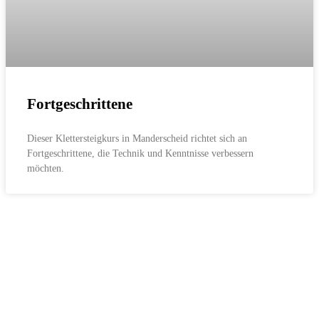
Fortgeschrittene
Dieser Klettersteigkurs in Manderscheid richtet sich an
Fortgeschrittene, die Technik und Kenntnisse verbessern
möchten.
Mittelrhein
Klettersteig
Kletterspaß der leichten Art am Rhein