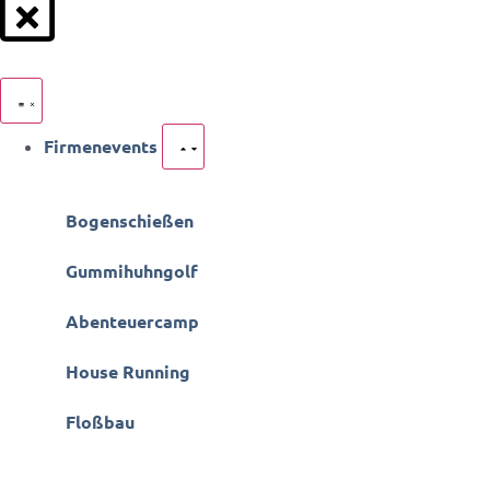
Firmenevents
Bogenschießen
Gummihuhngolf
Abenteuercamp
House Running
Floßbau
Escape Game