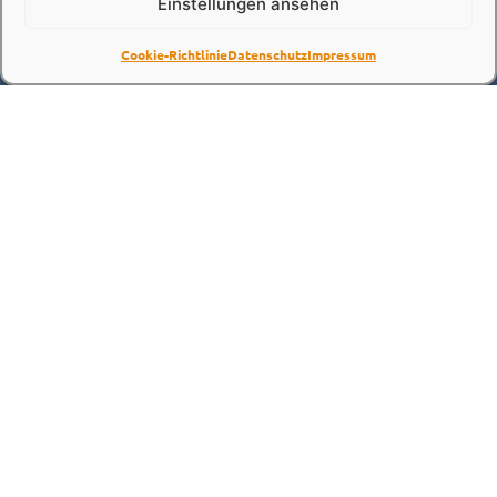
Einstellungen ansehen
Jobs 2026
Cookie-Richtlinie
Datenschutz
Impressum
ANFRAGE
Klettersteigkurs für Einsteiger auf dem
Mittelrheinklettersteig in Boppard inkl.
Ausrüstung und zahlreichen
Informationen rund um Klettersteige und
Klettertechniken.
Kosten
Kurs bis 4 Personen: Kostenpauschale
von 200,- Euro. Jede weitere Person
55,- Euro (Warteliste möglich).