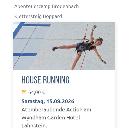
Abenteuercamp Brodenbach
Bucht euer
Klettersteig Boppard
persönliches
Abenteuer
HOUSE RUNNING
64,00
€
Samstag, 15.08.2026
Atemberaubende Action am
Wyndham Garden Hotel
Lahnstein.