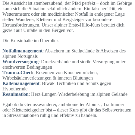
Die Aussicht ist atemberaubend, der Pfad perfekt – doch im Gebirge
Alpine
Erste Hilfe
kann sich die Situation sekündlich ändern. Ein falscher Tritt, ein
Wetterumsturz oder ein medizinischer Notfall in entlegener Lage
stellen Wanderer, Kletterer und Bergsteiger vor besondere
Sicher am Berg
Herausforderungen. Unser alpiner Erste-Hilfe-Kurs bereitet dich
gezielt auf Unfälle in den Bergen vor.
Die Kursinhalte im Überblick
Notfallmanagement
: Absichern im Steilgelände & Absetzen des
alpinen Notsignals
Wundversorgung
: Druckverbände und sterile Versorgung unter
erschwerten Bedingungen
Trauma-Chec
k: Erkennen von Knochenbrüchen,
Wirbelsäulenverletzungen & inneren Blutungen
Kältemanagement
: Biwak-Techniken und Schutz gegen
Hypothermie
Reanimation
: Herz-Lungen-Wiederbelebung im alpinen Gelände
Egal ob du Genusswanderer, ambitionierter Alpinist, Trailrunner
oder Klettersteiggeher bist – dieser Kurs gibt dir das Selbstvertrauen,
in Stresssituationen ruhig und effektiv zu handeln.