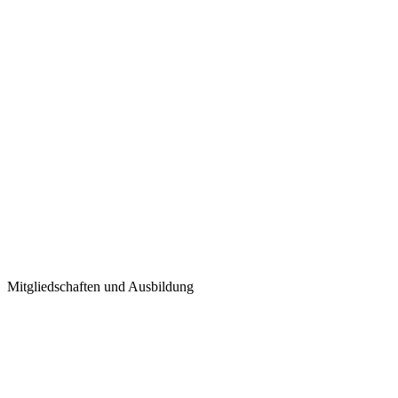
Planspiel
Städtebau
Demokratie und Zusammenarbeit
Mehr erfahren
Mitgliedschaften und Ausbildung