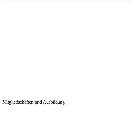
Mittelrhein
Klettersteig
Kletterspaß der leichten Art am Rhein
klettersteig-boppard.de
Mitgliedschaften und Ausbildung