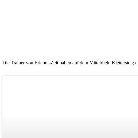
20250323_114704
Neue Schilder auf dem Klettersteig in Boppard
Die Trainer von ErlebnisZeit haben auf dem Mittelrhein Klettersteig ei