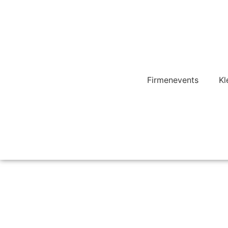
Firmenevents
Kl
flowventure_ausbildu