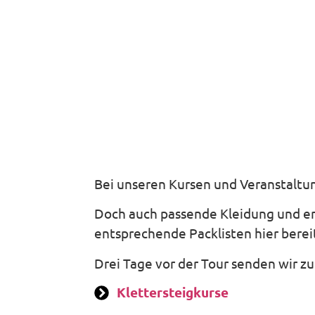
Bei unseren Kursen und Veranstaltun
Was ihr
Doch auch passende Kleidung und ent
mitbringt
entsprechende Packlisten hier berei
Klettersteig
Drei Tage vor der Tour senden wir z
Packlisten
Klettersteigkurse