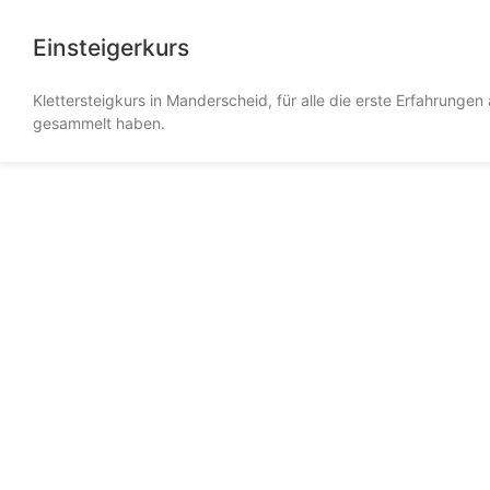
Einsteigerkurs
Klettersteigkurs in Manderscheid, für alle die erste Erfahrungen 
gesammelt haben.
Mittelrhein
Klettersteig
Kletterspaß der leichten Art am Rhein
klettersteig-boppard.de