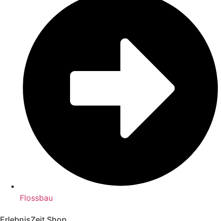
Flossbau
ErlebnisZeit Shop