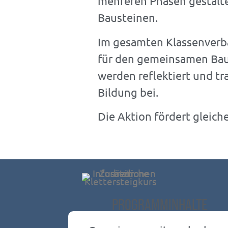
PLANSPIEL
mehreren Phasen gestalte
Bausteinen.
STÄDTEBAU
Im gesamten Klassenverb
für den gemeinsamen Bau 
werden reflektiert und tr
Demokratie und
Bildung bei.
Zusammenarbeit
Die Aktion fördert glei
PROGRAMMINHALTE