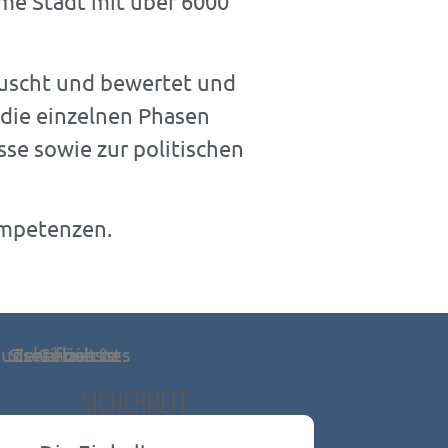
me Stadt mit über 6000
auscht und bewertet und
die einzelnen Phasen
se sowie zur politischen
ompetenzen.
SICHERHEIT