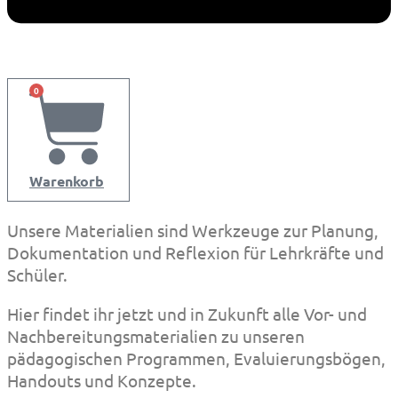
0
Warenkorb
Unsere Materialien sind Werkzeuge zur Planung,
Pädagogische Materialien
Dokumentation und Reflexion für Lehrkräfte und
ErlebnisZeit Online - LearnView
Schüler.
Im Aufbau
Hier findet ihr jetzt und in Zukunft alle Vor- und
Nachbereitungsmaterialien zu unseren
pädagogischen Programmen, Evaluierungsbögen,
Handouts und Konzepte.