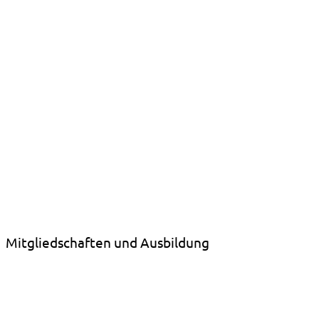
Ausbildung
Erlebnis
pädagogik
In zertifizierter Qualität
flowventure.de
Mitgliedschaften und Ausbildung